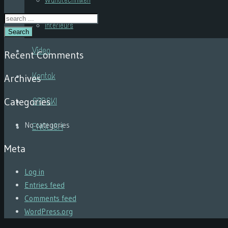
Wandtechniken
Interieurs
Search
Video
Recent Comments
Kontak
Archives
Categories
SRPSKI
No categories
ENGLISH
Meta
Log in
Entries feed
Comments feed
WordPress.org