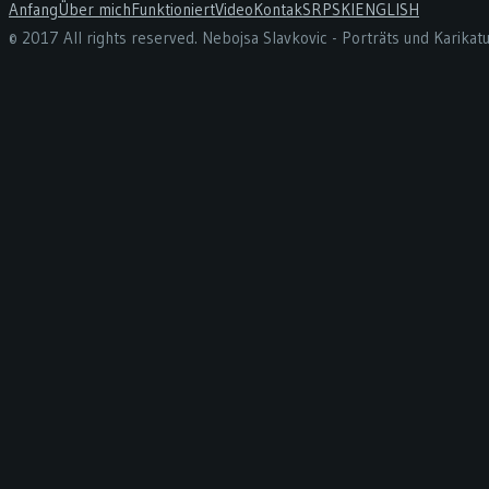
Anfang
Über mich
Funktioniert
Video
Kontak
SRPSKI
ENGLISH
© 2017 All rights reserved. Nebojsa Slavkovic - Porträts und Karika