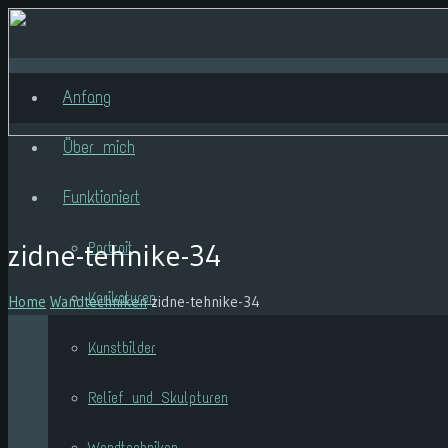
Anfang
Über mich
Funktioniert
zidne-tehnike-34
Portrait
Karikaturen
Home
Wandtechniken
zidne-tehnike-34
Kunstbilder
Relief und Skulpturen