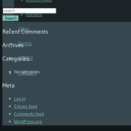
Wandtechniken
Interieurs
Search
Video
Recent Comments
Kontak
Archives
Categories
SRPSKI
No categories
ENGLISH
Meta
Log in
Entries feed
Comments feed
WordPress.org