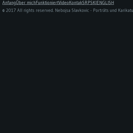
Anfang
Über mich
Funktioniert
Video
Kontak
SRPSKI
ENGLISH
© 2017 All rights reserved. Nebojsa Slavkovic - Porträts und Karika