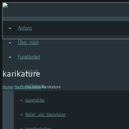
Anfang
Über mich
Funktioniert
karikature
Portrait
Karikaturen
Home
Naslovna nova
karikature
Kunstbilder
Relief und Skulpturen