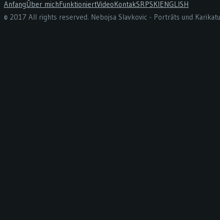
Anfang
Über mich
Funktioniert
Video
Kontak
SRPSKI
ENGLISH
© 2017 All rights reserved. Nebojsa Slavkovic - Porträts und Karika