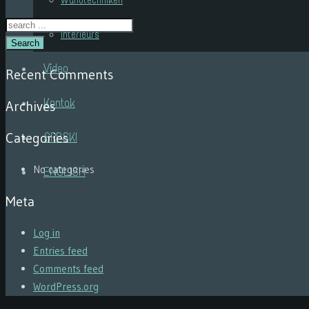
Wandtechniken
Interieurs
Search
Video
Recent Comments
Kontak
Archives
Categories
SRPSKI
No categories
ENGLISH
Meta
Log in
Entries feed
Comments feed
WordPress.org