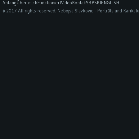
Anfang
Über mich
Funktioniert
Video
Kontak
SRPSKI
ENGLISH
© 2017 All rights reserved. Nebojsa Slavkovic - Porträts und Karika