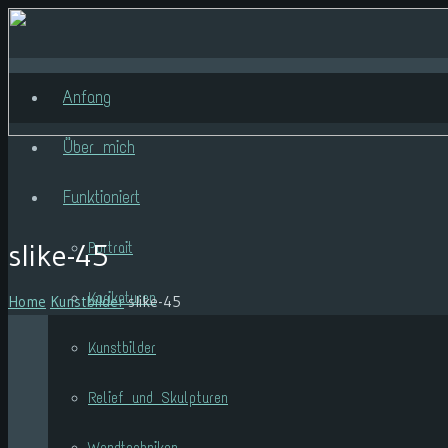
Anfang
Über mich
Funktioniert
slike-45
Portrait
Karikaturen
Home
Kunstbilder
slike-45
Kunstbilder
Relief und Skulpturen