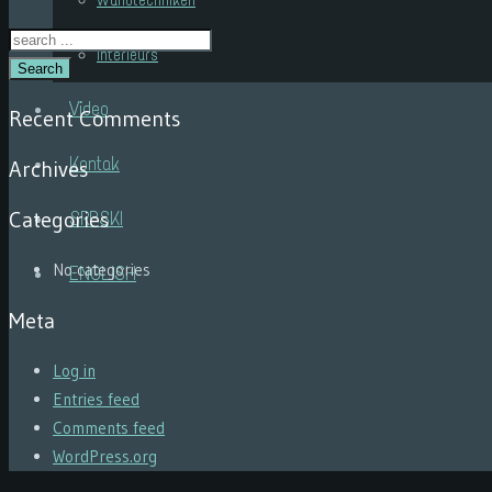
Wandtechniken
Interieurs
Search
Video
Recent Comments
Kontak
Archives
Categories
SRPSKI
No categories
ENGLISH
Meta
Log in
Entries feed
Comments feed
WordPress.org