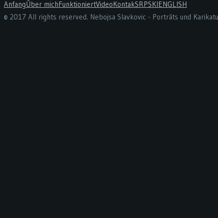
Anfang
Über mich
Funktioniert
Video
Kontak
SRPSKI
ENGLISH
© 2017 All rights reserved. Nebojsa Slavkovic - Porträts und Karika