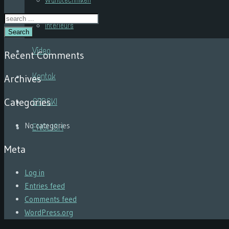
Wandtechniken
Interieurs
Search
Video
Recent Comments
Kontak
Archives
Categories
SRPSKI
No categories
ENGLISH
Meta
Log in
Entries feed
Comments feed
WordPress.org