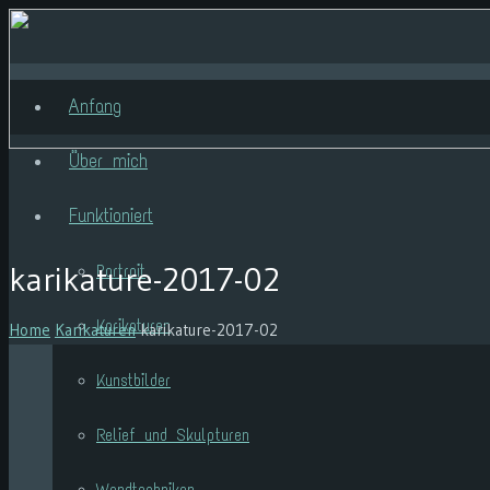
Anfang
Über mich
Funktioniert
karikature-2017-02
Portrait
Karikaturen
Home
Karikaturen
karikature-2017-02
Kunstbilder
Relief und Skulpturen