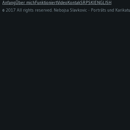
Anfang
Über mich
Funktioniert
Video
Kontak
SRPSKI
ENGLISH
© 2017 All rights reserved. Nebojsa Slavkovic - Porträts und Karika