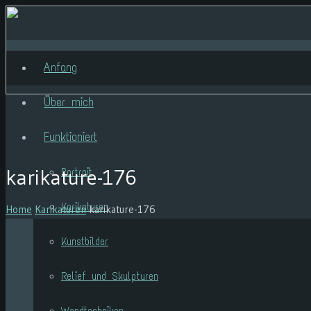
Anfang
Über mich
Funktioniert
karikature-176
Portrait
Karikaturen
Home
Karikaturen
karikature-176
Kunstbilder
Relief und Skulpturen