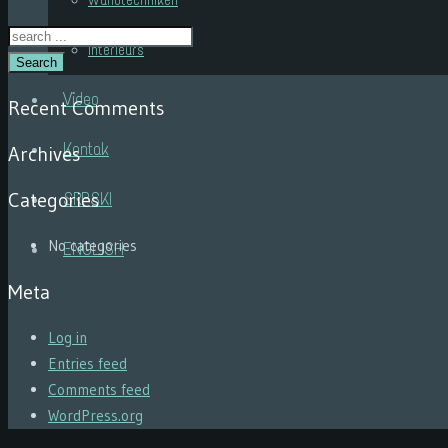
Wandtechniken
Interieurs
Search
Video
Recent Comments
Kontak
Archives
Categories
SRPSKI
No categories
ENGLISH
Meta
Log in
Entries feed
Comments feed
WordPress.org