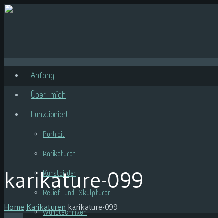
Anfang
Über mich
Funktioniert
Portrait
Karikaturen
karikature-099
Kunstbilder
Relief und Skulpturen
Home
Karikaturen
karikature-099
Wandtechniken