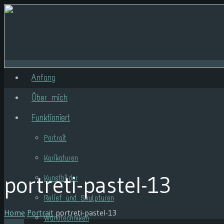
Anfang
Über mich
Funktioniert
Portrait
Karikaturen
portreti-pastel-13
Kunstbilder
Relief und Skulpturen
Home
Portrait
portreti-pastel-13
Wandtechniken