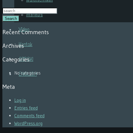
Wandtechniken
Interieurs
Search
Video
Recent Comments
Kontak
Archives
Categories
SRPSKI
No categories
ENGLISH
Meta
Log in
Entries feed
Comments feed
WordPress.org