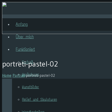
Anfang
Über mich
Funktioniert
portreti-pastel-02
Portrait
Karikaturen
Home
Portrait
portreti-pastel-02
Kunstbilder
Relief und Skulpturen