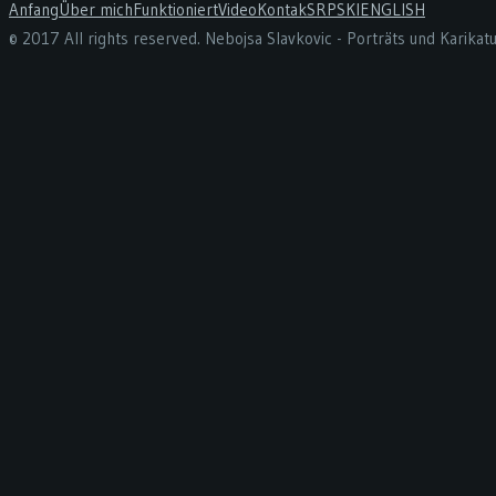
Anfang
Über mich
Funktioniert
Video
Kontak
SRPSKI
ENGLISH
© 2017 All rights reserved. Nebojsa Slavkovic - Porträts und Karika