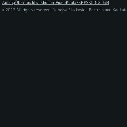
Anfang
Über mich
Funktioniert
Video
Kontak
SRPSKI
ENGLISH
© 2017 All rights reserved. Nebojsa Slavkovic - Porträts und Karika