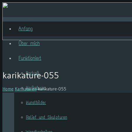
Anfang
Über mich
Funktioniert
karikature-055
Portrait
Karikaturen
Home
Karikaturen
karikature-055
Kunstbilder
Relief und Skulpturen