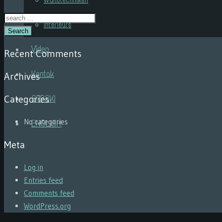
Wandtechniken
Interieurs
Search
Video
Recent Comments
Kontak
Archives
Categories
SRPSKI
No categories
ENGLISH
Meta
Log in
Entries feed
Comments feed
WordPress.org