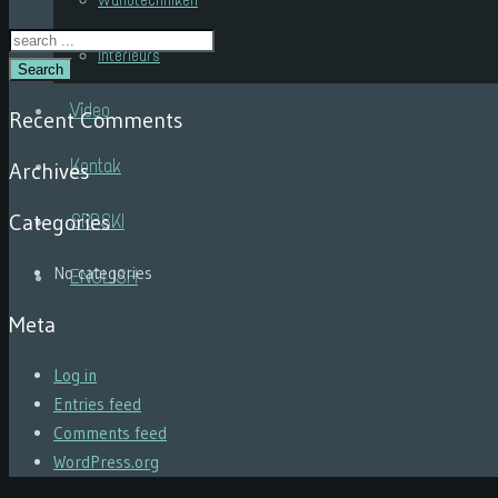
Wandtechniken
Interieurs
Search
Video
Recent Comments
Kontak
Archives
Categories
SRPSKI
No categories
ENGLISH
Meta
Log in
Entries feed
Comments feed
WordPress.org