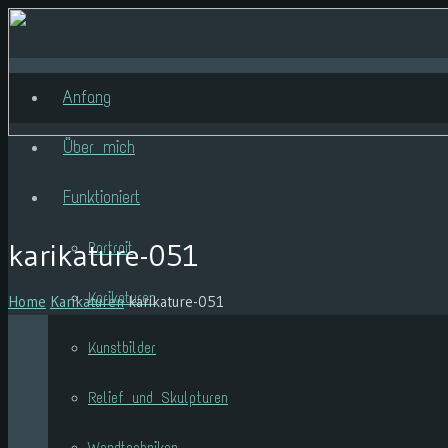
Anfang
Über mich
Funktioniert
karikature-051
Portrait
Karikaturen
Home
Karikaturen
karikature-051
Kunstbilder
Relief und Skulpturen