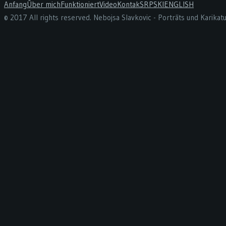
Anfang
Über mich
Funktioniert
Video
Kontak
SRPSKI
ENGLISH
© 2017 All rights reserved. Nebojsa Slavkovic - Porträts und Karika