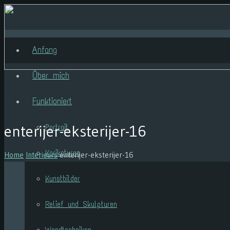
Anfang
Über mich
Funktioniert
enterijer-eksterijer-16
Portrait
Karikaturen
Home
Interieurs
enterijer-eksterijer-16
Kunstbilder
Relief und Skulpturen