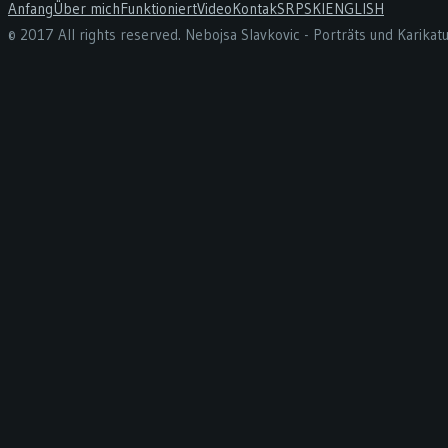
Anfang
Über mich
Funktioniert
Video
Kontak
SRPSKI
ENGLISH
© 2017 All rights reserved. Nebojsa Slavkovic - Porträts und Karika