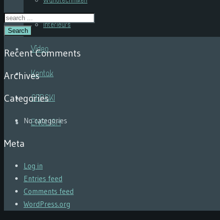
Wandtechniken
Interieurs
Search
Video
Recent Comments
Kontak
Archives
Categories
SRPSKI
No categories
ENGLISH
Meta
Log in
Entries feed
Comments feed
WordPress.org